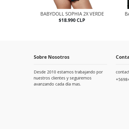
A 2XL
BABYDOLL SOPHIA 2X VERDE
B
LP
$18.990 CLP
Sobre Nosotros
Cont
Desde 2010 estamos trabajando por
contac
nuestros clientes y seguiremos
+5698
avanzando cada día mas.