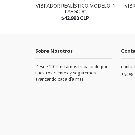
STICO VARA
VIBRADOR REALÍSTICO MODELO_1
VIB
º7
LARGO 8"
LP
$42.990 CLP
Sobre Nosotros
Cont
Desde 2010 estamos trabajando por
contac
nuestros clientes y seguiremos
+5698
avanzando cada día mas.