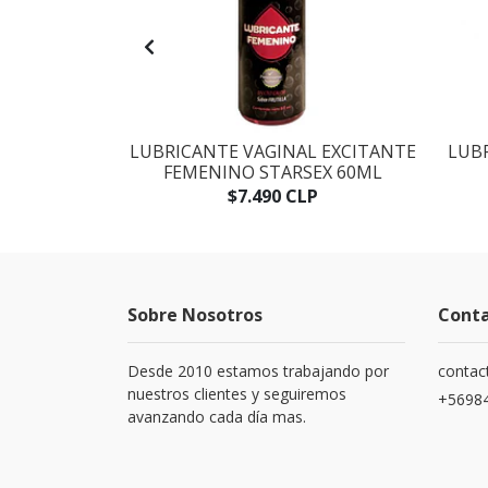
N LUBE 50ML
LUBRICANTE VAGINAL EXCITANTE
LUB
FEMENINO STARSEX 60ML
LP
$7.490 CLP
Sobre Nosotros
Cont
Desde 2010 estamos trabajando por
contac
nuestros clientes y seguiremos
+5698
avanzando cada día mas.