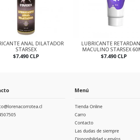
RICANTE ANAL DILATADOR
LUBRICANTE RETARDA
STARSEX
MACULINO STARSEX 60
$7.490 CLP
$7.490 CLP
acto
Menú
to@lorenacorrotea.cl
Tienda Online
4507505
Carro
Contacto
Las dudas de siempre
Disponibilidad y envíos