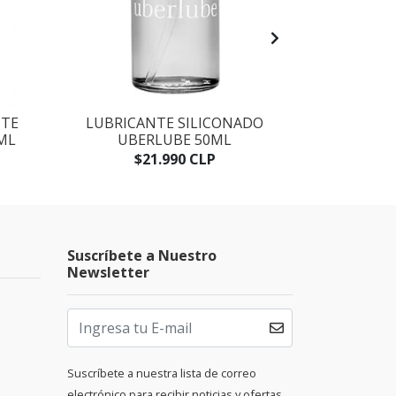
NTE
LUBRICANTE SILICONADO
LUBRICA
ML
UBERLUBE 50ML
UBE
$21.990 CLP
$
Suscríbete a Nuestro
Newsletter
Suscríbete a nuestra lista de correo
electrónico para recibir noticias y ofertas