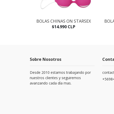
ASY FOR HER
BOLAS CHINAS ON STARSEX
BOLA
LP
$14.990 CLP
Sobre Nosotros
Cont
Desde 2010 estamos trabajando por
contac
nuestros clientes y seguiremos
+5698
avanzando cada día mas.