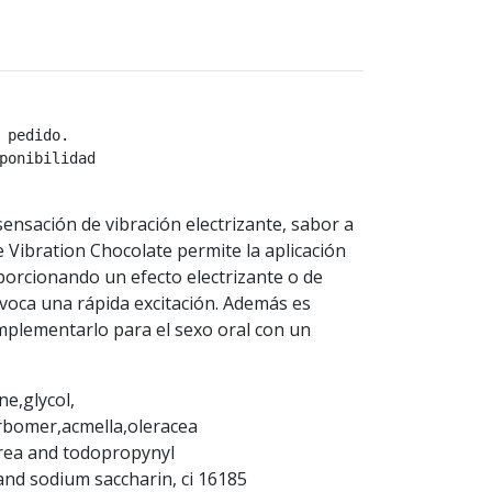
 pedido.
ponibilidad
sensación de vibración electrizante, sabor a
e Vibration Chocolate permite la aplicación
orcionando un efecto electrizante o de
rovoca una rápida excitación. Además es
mplementarlo para el sexo oral con un
ne,glycol,
arbomer,acmella,oleracea
erea and todopropynyl
nd sodium saccharin, ci 16185