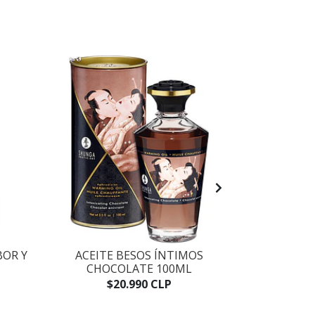
BOR Y
ACEITE BESOS ÍNTIMOS
ACEITE BE
CHOCOLATE 100ML
EXCI
$20.990 CLP
$